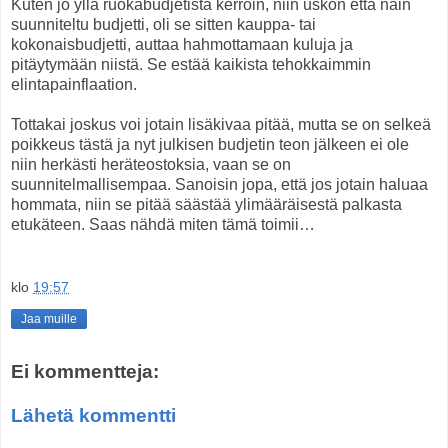
Kuten jo yllä ruokabudjetista kerroin, niin uskon että näin
suunniteltu budjetti, oli se sitten kauppa- tai
kokonaisbudjetti, auttaa hahmottamaan kuluja ja
pitäytymään niistä. Se estää kaikista tehokkaimmin
elintapainflaation.
Tottakai joskus voi jotain lisäkivaa pitää, mutta se on selkeä
poikkeus tästä ja nyt julkisen budjetin teon jälkeen ei ole
niin herkästi heräteostoksia, vaan se on
suunnitelmallisempaa. Sanoisin jopa, että jos jotain haluaa
hommata, niin se pitää säästää ylimääräisestä palkasta
etukäteen. Saas nähdä miten tämä toimii…
klo
19:57
Jaa muille
Ei kommentteja:
Lähetä kommentti