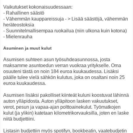
Vaikutukset kokonaisuudessaan:
- Rahallinen säästö
- Vähemmän kauppareissuja - > Lisää säästöjä, vähemmän
heräteostoksia
- Suunnitelmallisempaa ruokailua (niin ulkona kuin kotona)
- Mielenrauha
Asuminen ja muut kulut
Asumisen suhteen asun työsuhdeasunnossa, josta
maksamme asuntoedun verran vuokraa yritykselle. Oma
osuuteni tästä on noin 184 euroa kuukaudessa. Lisäksi
päälle tulee vielä sähkön kulutus, joka on osaltani noin 25
euroa kuukaudessa.
Asumisen lisäksi pakolliset kiinteät kuluni koostuvat lähinnä
auton ylläpidosta. Auton ylläpitoon lasken vakuutukset,
verot, pesun ja vapaa-ajan polttoainekulut. Työmatkojen
kulut (ja ylikin) katetaan kilometrikorvauksilla, joten en laske
niitä budjettiini.
Listasin budjettiin myös spotifyn, bookbeatin, vaatebudjetin