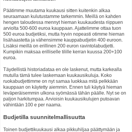
Päätimme muutama kuukausi sitten kuitenkin alkaa
seuraamaan kulutustamme tarkemmin. Meillä on kahden
hengen taloudessa mennyt hieman kuukaudesta riippuen
arviolta 500-600 euroa kauppaan. Ajattelimme ottaa tuon
500 euroa budjetiksi, mutta hyvin nopeasti otimme hieman
lisähaastetta ja vähensimme kauppabudjetin 400 euroon.
Lisäksi meillä on erillinen 200 euron ravintolabudjetti.
Kumpikin maksaa erilliselle tilille kerran kuussa 200+100
euroa.
Täydellistä historiadataa en ole laskenut, mutta karkealla
mutulla tämä tulee laskemaan kuukausikuluja. Koko
ruokabudjettimme on nyt samaa luokkaa mitä pelkkään
kauppaan on käytetty aiemmin. Ennen tuli käytyä hieman
leväperäisemmin ulkona syömässä tähän päälle. Nyt se on
paljon harkitumpaa. Arvioisin kuukausikulujen putoavan
vähintään 100 e per naama.
Budjetilla suunnitelmallisuutta
Toinen budjettikuukausi alkaa pikkuhiljaa päättymään ja