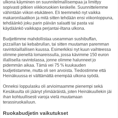
ulkona käyminen on suunnitelmallisempaa ja limittyy
sopivasti pitkien viikkoruokien keskelle. Suunnittelemme
vähintään viikon etukäteen. Eli teemmekö nyt vaikka
makaronilaatikon ja mitä sitten tehdään ensi viikonloppuna,
tehdäänkö joku parin päivän salaatti tai pasta vai
käydäänkö vaikkapa perjantai-iltana ulkona.
Budjettimme mahdollistaa useamman sushibuffan,
pizzaillan tai kebabrullan, tai sitten muutaman paremman
ravintolaillallisen kuussa. Esimerkiksi nyt kuun vaihteessa
olimme pienellä lomareissulla, jossa kävimme 150 euron
illallisella ravintolassa, jonne olimme halunneet jo
pidemmän aikaa. Tämä vei 75 % kuukauden
budjetistamme, mutta oli sen arvoista. Tiedostimme että
Heinäkuussa ei välttämättä enempää ulkona syödä.
Onneksi loppulasku oli arvioimaamme pienempi sekä
Kesäkuulta oli jäänyt ylimääräistä, joten Heinäkuullekin jäi
ihan kohtuullisesti varoja vielä muutamaan
terassiruokailuun.
Ruokabudjetin vaikutukset