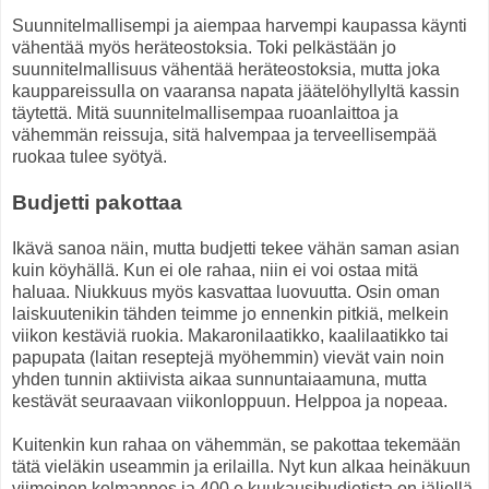
Suunnitelmallisempi ja aiempaa harvempi kaupassa käynti
vähentää myös heräteostoksia. Toki pelkästään jo
suunnitelmallisuus vähentää heräteostoksia, mutta joka
kauppareissulla on vaaransa napata jäätelöhyllyltä kassin
täytettä. Mitä suunnitelmallisempaa ruoanlaittoa ja
vähemmän reissuja, sitä halvempaa ja terveellisempää
ruokaa tulee syötyä.
Budjetti pakottaa
Ikävä sanoa näin, mutta budjetti tekee vähän saman asian
kuin köyhällä. Kun ei ole rahaa, niin ei voi ostaa mitä
haluaa. Niukkuus myös kasvattaa luovuutta. Osin oman
laiskuutenikin tähden teimme jo ennenkin pitkiä, melkein
viikon kestäviä ruokia. Makaronilaatikko, kaalilaatikko tai
papupata (laitan reseptejä myöhemmin) vievät vain noin
yhden tunnin aktiivista aikaa sunnuntaiaamuna, mutta
kestävät seuraavaan viikonloppuun. Helppoa ja nopeaa.
Kuitenkin kun rahaa on vähemmän, se pakottaa tekemään
tätä vieläkin useammin ja erilailla. Nyt kun alkaa heinäkuun
viimeinen kolmannes ja 400 e kuukausibudjetista on jäljellä