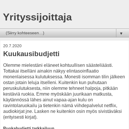
Yrityssijoittaja
▼
20.7.2020
Kuukausibudjetti
Olemme mielestäni eläneet kohtuullisen säästeliäästi.
Tottakai itselläni ainakin näkyy elintasoinflaatio
monenlaisessa kulutuksessa. Monesti isomman tilin jälkeen
ostan jotain leluja itselleni. Kuitenkin kun puhutaan
peruskulutuksesta, niin olemme tehneet halpoja, pitkään
kestäviä ruokia. Emme myöskään juurikaan matkusta,
käytännössä lähes ainut vapaa-ajan kulu on
ravintolaruokailu ja tietenkin nämä viihdepalvelut netflix,
audiokirjat jne. Lasken ne kuitenkin osin myös sivistäväksi
(erityisesti kirjat).
Ruokabudjetti tarkkailuun