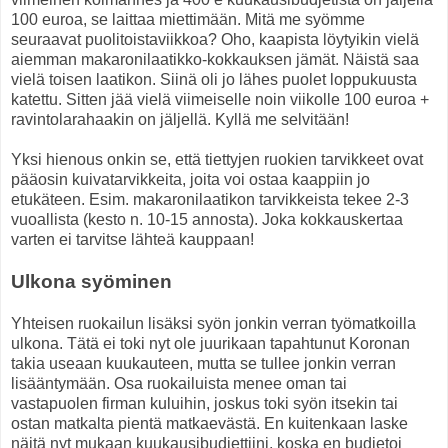
100 euroa, se laittaa miettimään. Mitä me syömme
seuraavat puolitoistaviikkoa? Oho, kaapista löytyikin vielä
aiemman makaronilaatikko-kokkauksen jämät. Näistä saa
vielä toisen laatikon. Siinä oli jo lähes puolet loppukuusta
katettu. Sitten jää vielä viimeiselle noin viikolle 100 euroa +
ravintolarahaakin on jäljellä. Kyllä me selvitään!
Yksi hienous onkin se, että tiettyjen ruokien tarvikkeet ovat
pääosin kuivatarvikkeita, joita voi ostaa kaappiin jo
etukäteen. Esim. makaronilaatikon tarvikkeista tekee 2-3
vuoallista (kesto n. 10-15 annosta). Joka kokkauskertaa
varten ei tarvitse lähteä kauppaan!
Ulkona syöminen
Yhteisen ruokailun lisäksi syön jonkin verran työmatkoilla
ulkona. Tätä ei toki nyt ole juurikaan tapahtunut Koronan
takia useaan kuukauteen, mutta se tullee jonkin verran
lisääntymään. Osa ruokailuista menee oman tai
vastapuolen firman kuluihin, joskus toki syön itsekin tai
ostan matkalta pientä matkaevästä. En kuitenkaan laske
näitä nyt mukaan kuukausibudjettiini, koska en budjetoi