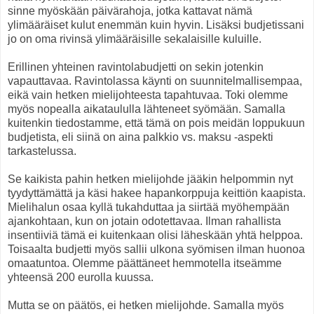
sinne myöskään päivärahoja, jotka kattavat nämä
ylimääräiset kulut enemmän kuin hyvin. Lisäksi budjetissani
jo on oma rivinsä ylimääräisille sekalaisille kuluille.
Erillinen yhteinen ravintolabudjetti on sekin jotenkin
vapauttavaa. Ravintolassa käynti on suunnitelmallisempaa,
eikä vain hetken mielijohteesta tapahtuvaa. Toki olemme
myös nopealla aikataululla lähteneet syömään. Samalla
kuitenkin tiedostamme, että tämä on pois meidän loppukuun
budjetista, eli siinä on aina palkkio vs. maksu -aspekti
tarkastelussa.
Se kaikista pahin hetken mielijohde jääkin helpommin nyt
tyydyttämättä ja käsi hakee hapankorppuja keittiön kaapista.
Mielihalun osaa kyllä tukahduttaa ja siirtää myöhempään
ajankohtaan, kun on jotain odotettavaa. Ilman rahallista
insentiiviä tämä ei kuitenkaan olisi läheskään yhtä helppoa.
Toisaalta budjetti myös sallii ulkona syömisen ilman huonoa
omaatuntoa. Olemme päättäneet hemmotella itseämme
yhteensä 200 eurolla kuussa.
Mutta se on päätös, ei hetken mielijohde. Samalla myös