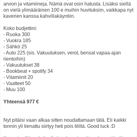
arvion ja vitamiineja. Nämä ovat osin hatusta. Lisäksi siellä
on vielä ylimääräinen 100 e muihin huvituksiin, vaikkapa nyt
kaverien kanssa kahvillakäyntiin.
Koko budjettini:
- Ruoka 300
- Vuokra 185
- Sähkö 25
- Auto 225 (sis. Vakuutuksen, verot, bensat vapaa-ajan
rientoihin)
- Vakuutukset 38
- Bookbeat + spotify 34
- Vitamiinit 20
- Vaatteet 50
- Muu 100
Yhteensä 977 €
Nyt pitäisi vaan alkaa sitten noudattamaan tätä. Eli kaikki
tonnin yli tienattu siirtyy heti pois tililtä. Good luck :D