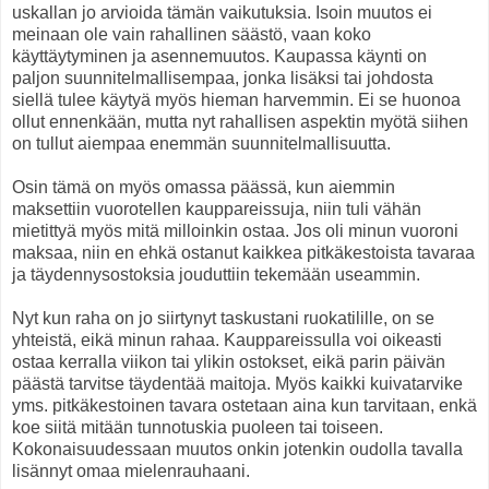
uskallan jo arvioida tämän vaikutuksia. Isoin muutos ei
meinaan ole vain rahallinen säästö, vaan koko
käyttäytyminen ja asennemuutos. Kaupassa käynti on
paljon suunnitelmallisempaa, jonka lisäksi tai johdosta
siellä tulee käytyä myös hieman harvemmin. Ei se huonoa
ollut ennenkään, mutta nyt rahallisen aspektin myötä siihen
on tullut aiempaa enemmän suunnitelmallisuutta.
Osin tämä on myös omassa päässä, kun aiemmin
maksettiin vuorotellen kauppareissuja, niin tuli vähän
mietittyä myös mitä milloinkin ostaa. Jos oli minun vuoroni
maksaa, niin en ehkä ostanut kaikkea pitkäkestoista tavaraa
ja täydennysostoksia jouduttiin tekemään useammin.
Nyt kun raha on jo siirtynyt taskustani ruokatilille, on se
yhteistä, eikä minun rahaa. Kauppareissulla voi oikeasti
ostaa kerralla viikon tai ylikin ostokset, eikä parin päivän
päästä tarvitse täydentää maitoja. Myös kaikki kuivatarvike
yms. pitkäkestoinen tavara ostetaan aina kun tarvitaan, enkä
koe siitä mitään tunnotuskia puoleen tai toiseen.
Kokonaisuudessaan muutos onkin jotenkin oudolla tavalla
lisännyt omaa mielenrauhaani.